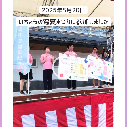
ー
ヤ
ー