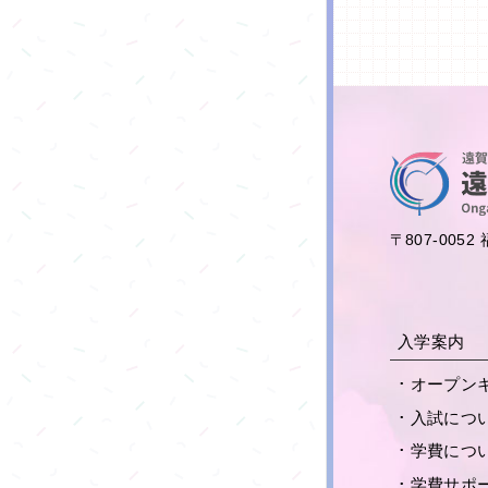
〒807-005
入学案内
オープン
入試につ
学費につ
学費サポ