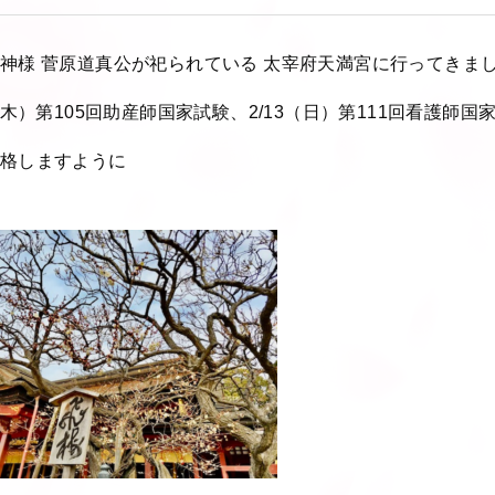
神様 菅原道真公が祀られている 太宰府天満宮に行ってきま
0（木）第105回助産師国家試験、2/13（日）第111回看護師国
格しますように